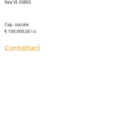
Rea VI-33892
Cap. sociale
€ 100.000,00 i.v.
Contattaci
+39 0445 820063 Fisso
+39 351 358 5419 Generale
info@goldenmix.it
Whatsapp Roberto +39 347 555 7792