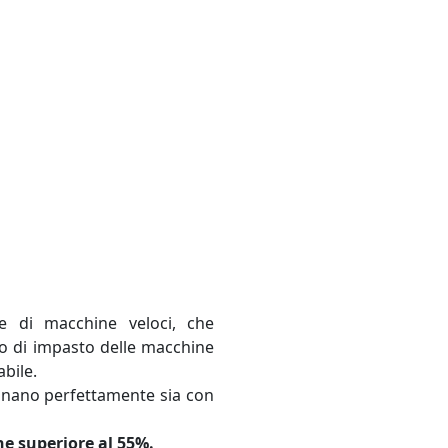
 di macchine veloci, che
o di impasto delle macchine
bile.
zionano perfettamente sia con
ne superiore al 55%.