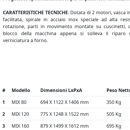
CARATTERISTICHE TECNICHE
: Dotata di 2 motori, vasca i
facilitata, spirale in acciaio inox speciale ad alta re
rotazione, parti in movimento montate su cuscinetti, d
blocco della macchina appena si solleva il riparo d
verniciatura a forno.
#
Modello
Dimensioni LxPxA
Peso Nett
1
MIX 80
694 X 1122 X 1406 mm
350 Kg
2
MIX 120
775 X 1248 X 1522 mm
505 Kg
3
MIX 160
879 X 1499 X 1612 mm
695 Kg